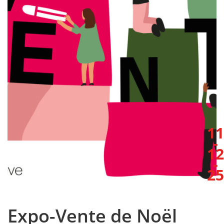
11
-
12
-
25
Expo-Vente de Noël