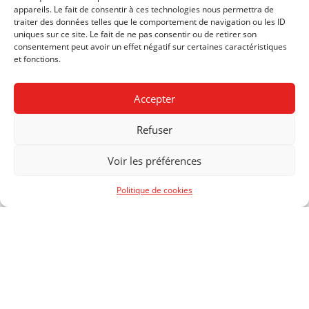
appareils. Le fait de consentir à ces technologies nous permettra de
Bijouterie-joaillerie
traiter des données telles que le comportement de navigation ou les ID
Céramique
uniques sur ce site. Le fait de ne pas consentir ou de retirer son
Création de vêtements
consentement peut avoir un effet négatif sur certaines caractéristiques
et fonctions.
Danse contemporaine
Dessin en architecture d’intérieur
Polydesign 3D
Accepter
Graphisme
Interactive media design
Refuser
École supérieure de bande dessinée et
d’illustration (ESBDI)
Passerelle propédeutique art & design
Voir les préférences
–
Politique de cookies
Le CFP Arts vous souhaite de bonnes fêtes ainsi qu’une excellente
année 2026 !
Galerie photo
–
© 2025 CFP Arts Genève — Visuel: Constance Giles (GR)
Navigation
Emmanuel Guibert en
Vingt-trois jeunes