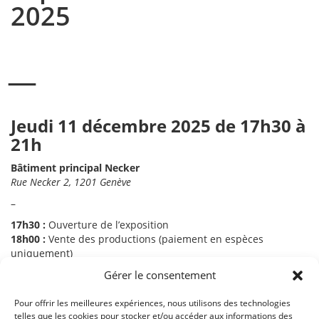
2025
Jeudi 11 décembre 2025 de 17h30 à
21h
Bâtiment principal Necker
Rue Necker 2, 1201 Genève
–
17h30 :
Ouverture de l’exposition
18h00 :
Vente des productions (paiement en espèces
uniquement)
19h30 :
Retrait des achats
Gérer le consentement
21h00 :
Clôture de l’expo-vente
Performances de danse tout au long de l’événement et
Pour offrir les meilleures expériences, nous utilisons des technologies
telles que les cookies pour stocker et/ou accéder aux informations des
restauration dans notre cafet’ des Arts!