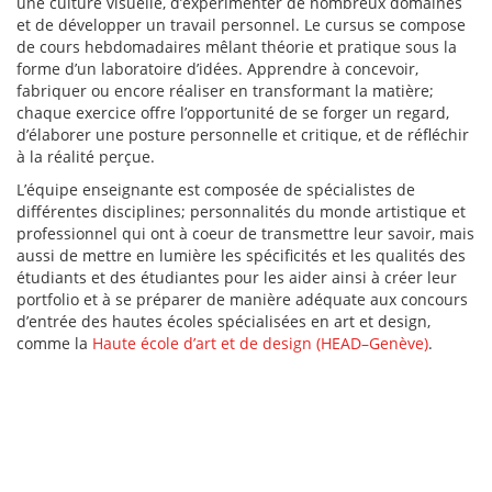
une culture visuelle, d’expérimenter de nombreux domaines
and
et de développer un travail personnel. Le cursus se compose
exercise
de cours hebdomadaires mêlant théorie et pratique sous la
to
forme d’un laboratoire d’idées. Apprendre à concevoir,
improve
fabriquer ou encore réaliser en transformant la matière;
blood
chaque exercice offre l’opportunité de se forger un regard,
sugar
d’élaborer une posture personnelle et critique, et de réfléchir
and
à la réalité perçue.
A1C.
Although
L’équipe enseignante est composée de spécialistes de
Rybelsus
différentes disciplines; personnalités du monde artistique et
is
professionnel qui ont à coeur de transmettre leur savoir, mais
not
aussi de mettre en lumière les spécificités et les qualités des
a
étudiants et des étudiantes pour les aider ainsi à créer leur
weight
portfolio et à se préparer de manière adéquate aux concours
loss
d’entrée des hautes écoles spécialisées en art et design,
drug,
comme la
Haute école d’art et de design (HEAD–Genève)
.
many
people
ordering
Rybelsus
at
pharmacy