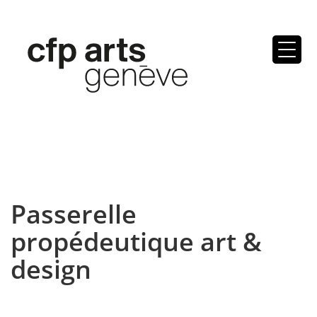
Skip
to
content
Passerelle
propédeutique art &
design