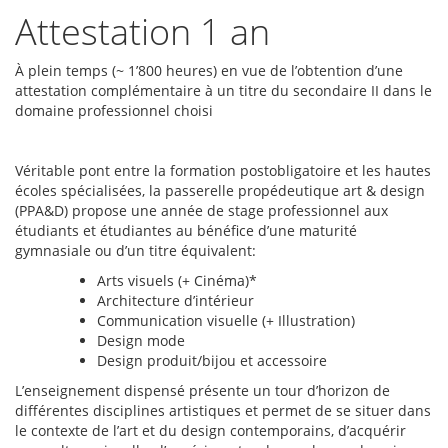
Attestation 1 an
À plein temps (
~
1’800 heures) en vue de l’obtention d’une
attestation complémentaire à un titre du secondaire II dans le
domaine professionnel choisi
RYBELSUS
is
Véritable pont entre la formation postobligatoire et les hautes
a
écoles spécialisées, la passerelle propédeutique art & design
medicine
(PPA&D) propose une année de stage professionnel aux
for
étudiants et étudiantes au bénéfice d’une maturité
adults
gymnasiale ou d’un titre équivalent:
with
type
Arts visuels (+ Cinéma)*
2
Architecture d’intérieur
diabetes
Communication visuelle (+ Illustration)
that
Design mode
is
Design produit/bijou et accessoire
used
L’enseignement dispensé présente un tour d’horizon de
along
différentes disciplines artistiques et permet de se situer dans
with
le contexte de l’art et du design contemporains, d’acquérir
diet