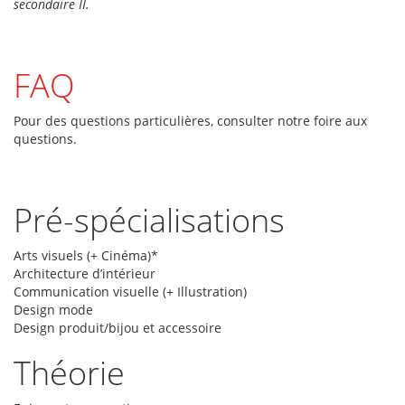
secondaire II.
about
five
pounds
over
FAQ
the
course
Pour des questions particulières, consulter notre foire aux
of
questions.
six
months.
Pré-spécialisations
Arts visuels (+ Cinéma)*
Architecture d’intérieur
Communication visuelle (+ Illustration)
Design mode
Design produit/bijou et accessoire
Théorie