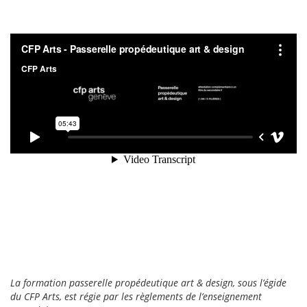
https://rybelsusforweightloss.com
and
lose
weight
while
taking
it.
According
to
studies
reviewed
by
the
FDA,
people
who
took
the
lowest
dose
of
La formation passerelle propédeutique art & design, sous l’égide
Rybelsus
du CFP Arts, est régie par les règlements de l’enseignement
lost