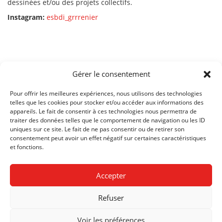
dessinées et/ou des projets collectifs.
Instagram:
esbdi_grrrenier
Gérer le consentement
Pour offrir les meilleures expériences, nous utilisons des technologies
telles que les cookies pour stocker et/ou accéder aux informations des
CENTRE DE FORMATION
appareils. Le fait de consentir à ces technologies nous permettra de
PROFESSIONNELLE
traiter des données telles que le comportement de navigation ou les ID
ARTS
uniques sur ce site. Le fait de ne pas consentir ou de retirer son
RUE NECKER 2
consentement peut avoir un effet négatif sur certaines caractéristiques
1201 GENÈVE
et fonctions.
T +41 22 388 50 00
Accepter
© 2026 CFP ARTS, GENÈVE
/
CRÉDITS
Refuser
Voir les préférences