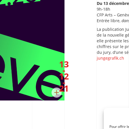
Du 13 décembre
9h-18h
CFP Arts – Genèv
Entrée libre,
dans
La publication J
de la nouvelle g
elle présente le
chiffres sur le 
du jury, d’une s
jungegrafik.ch
13
-
12
-
21
+
Pour offrir 