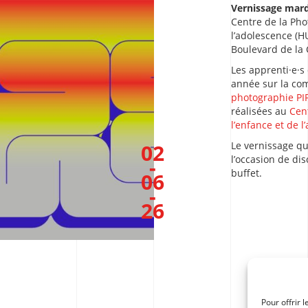
Vernissage mardi
Centre de la Ph
l’adolescence (H
Boulevard de la 
Les apprenti·e·s
année sur la co
photographie PI
réalisées au
Cen
l’enfance et de l
02
Le vernissage qu
l’occasion de dis
-
buffet.
06
-
26
Pour offrir 