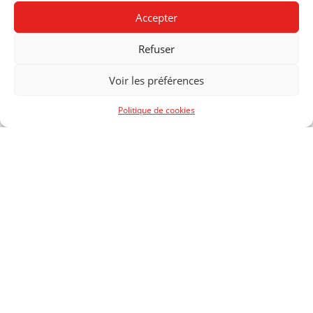
SECTION:
GRAPHISME
Accepter
DEGRÉS:
01
Refuser
ANNÉE:
2020
Voir les préférences
Politique de cookies
CENTRE DE FORMATION
PROFESSIONNELLE
ARTS
RUE NECKER 2
1201 GENÈVE
T +41 22 388 50 00
© 2026 CFP ARTS, GENÈVE
/
CRÉDITS