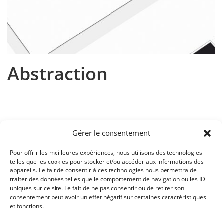
Abstraction
Gérer le consentement
Approche de la notion d’expression géométrique abstraite
Pour offrir les meilleures expériences, nous utilisons des technologies
Créer un ressenti visuel sur un thème donné par des
telles que les cookies pour stocker et/ou accéder aux informations des
recherches d’agencement de formes simples en vue d’obtenir
appareils. Le fait de consentir à ces technologies nous permettra de
des compositions qui s’intègrent dans une série cohérente.
traiter des données telles que le comportement de navigation ou les ID
Cours:
Atelier Graphisme
uniques sur ce site. Le fait de ne pas consentir ou de retirer son
consentement peut avoir un effet négatif sur certaines caractéristiques
Enseignant:
Tania Michelet - Mélissa D'Amore
et fonctions.