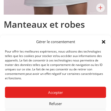
+
Manteaux et robes
Gérer le consentement
Pour offrir les meilleures expériences, nous utilisons des technologies
telles que les cookies pour stocker et/ou accéder aux informations des
Cours:
Atelier Recherche & Création
appareils. Le fait de consentir à ces technologies nous permettra de
Enseignant:
Christèle Sturzenegger
traiter des données telles que le comportement de navigation ou les ID
uniques sur ce site. Le fait de ne pas consentir ou de retirer son
consentement peut avoir un effet négatif sur certaines caractéristiques
SECTION:
CRÉATION DE VÊTEMENTS
et fonctions.
DEGRÉS:
03
Accepter
ANNÉE:
2019
Refuser