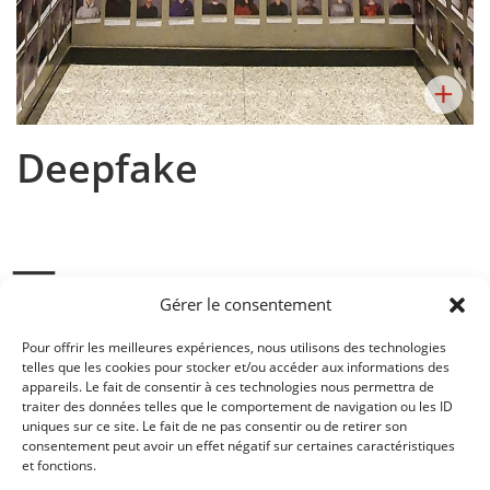
+
Deepfake
Gérer le consentement
Par la pratique et l’exploration des divers aspects du
processus créatif : initiation aux principales méthodes de
Pour offrir les meilleures expériences, nous utilisons des technologies
recherche d’idées innovantes et aux raisons de la
telles que les cookies pour stocker et/ou accéder aux informations des
systématisation de la recherche d’idées. Développer des idées
appareils. Le fait de consentir à ces technologies nous permettra de
et des concepts sur le thème: Post-vérité
traiter des données telles que le comportement de navigation ou les ID
uniques sur ce site. Le fait de ne pas consentir ou de retirer son
Cours:
CIE 3
consentement peut avoir un effet négatif sur certaines caractéristiques
Enseignant:
Annick Demierre, Jean-Claude Blanc
et fonctions.