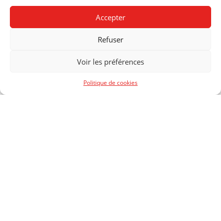
SECTION:
GRAPHISME
Accepter
DEGRÉS:
03
Refuser
ANNÉE:
2021
Voir les préférences
Politique de cookies
CENTRE DE FORMATION
PROFESSIONNELLE
ARTS
RUE NECKER 2
1201 GENÈVE
T +41 22 388 50 00
© 2026 CFP ARTS, GENÈVE
/
CRÉDITS