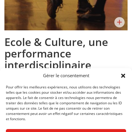
+
Ecole & Culture, une
performance
interdisciplinaire
Gérer le consentement
Pour offrir les meilleures expériences, nous utilisons des technologies
telles que les cookies pour stocker et/ou accéder aux informations des
appareils. Le fait de consentir à ces technologies nous permettra de
traiter des données telles que le comportement de navigation ou les ID
Dans le cadre du programme Ecole & Culture du DIP, les
uniques sur ce site. Le fait de ne pas consentir ou de retirer son
élèves des sections Danse, CVT, Interactive media designer et
consentement peut avoir un effet négatif sur certaines caractéristiques
Graphisme ont collaboré pour présenter une performance à
et fonctions.
la salle Pitoëff le 13 septembre 2018.