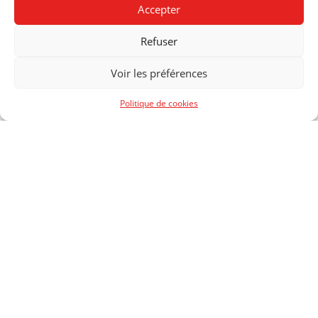
Accepter
SECTION:
CRÉATION DE VÊTEMENTS, DANSE
CONTEMPORAINE, GRAPHISME, INTERACTIVE MEDIA DESIGN
Refuser
ANNÉE:
2018
Voir les préférences
Politique de cookies
CENTRE DE FORMATION
PROFESSIONNELLE
ARTS
RUE NECKER 2
1201 GENÈVE
T +41 22 388 50 00
© 2026 CFP ARTS, GENÈVE
/
CRÉDITS