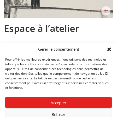
+
Espace à l’atelier
Gérer le consentement
Pour offrir les meilleures expériences, nous utilisons des technologies
Cours:
Dessin de figure
telles que les cookies pour stocker et/ou accéder aux informations des
appareils. Le fait de consentir à ces technologies nous permettra de
Enseignant:
Marta Hans-Moevi
traiter des données telles que le comportement de navigation ou les ID
uniques sur ce site. Le fait de ne pas consentir ou de retirer son
consentement peut avoir un effet négatif sur certaines caractéristiques
SECTION:
ÉCOLE SUPÉRIEURE DE BANDE DESSINÉE ET
et fonctions.
D'ILLUSTRATION
DEGRÉS:
01
Accepter
ANNÉE:
2020
Refuser