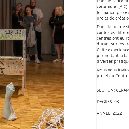
Dans le cadre du
céramique (AIC), 
formation profes
projet de créatio
Dans le but de s
contextes différ
centres ont eu l
durant sur les tr
Cette expérience 
permettant, à la
diverses pratique
Nous vous invito
projet au Centre
SECTION:
CÉRAM
DEGRÉS:
03
ANNÉE:
2022