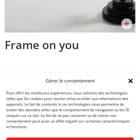
+
Frame on you
Gérer le consentement
Concevoir un objet pour les yeux en utilisant le logiciel
illustrator afin de découvrir la découpe et gravure laser, outil
Pour offrir les meilleures expériences, nous utilisons des technologies
nécessaire pour le maquettage en volume. Univers et
telles que les cookies pour stocker et/ou accéder aux informations des
matériaux aux choix.
appareils. Le fait de consentir à ces technologies nous permettra de
traiter des données telles que le comportement de navigation ou les ID
Cours:
Atelier Design Produit et Accessoire
uniques sur ce site. Le fait de ne pas consentir ou de retirer son
consentement peut avoir un effet négatif sur certaines caractéristiques
Enseignant:
Dorothée Loustalot
et fonctions.
SECTION:
PASSERELLE PROPÉDEUTIQUE ART ET DESIGN