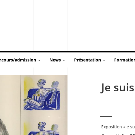
ncours/admission
News
Présentation
Formatio
Je sui
Exposition «Je s