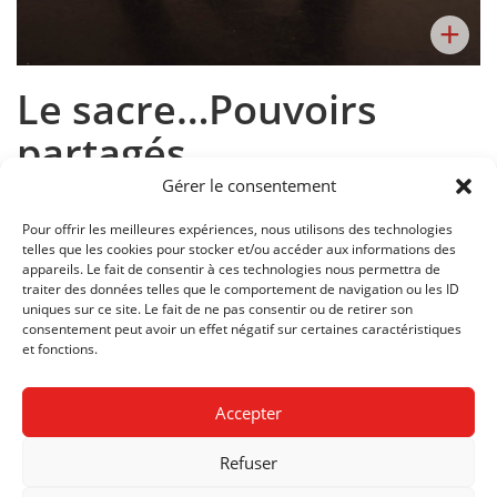
+
Le sacre…Pouvoirs
partagés
Gérer le consentement
Pour offrir les meilleures expériences, nous utilisons des technologies
telles que les cookies pour stocker et/ou accéder aux informations des
appareils. Le fait de consentir à ces technologies nous permettra de
traiter des données telles que le comportement de navigation ou les ID
uniques sur ce site. Le fait de ne pas consentir ou de retirer son
SECTION:
DANSE CONTEMPORAINE, PASSERELLE
consentement peut avoir un effet négatif sur certaines caractéristiques
PROPÉDEUTIQUE ART ET DESIGN
et fonctions.
DEGRÉS:
01, 02
Accepter
ANNÉE:
2024
Refuser