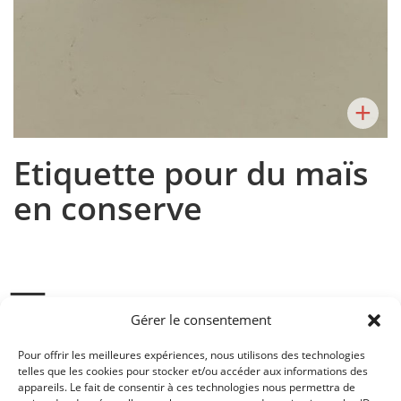
+
Etiquette pour du maïs
en conserve
Gérer le consentement
L’objectif de ce travail est de communiquer un produit par le
biais de son emballage et de son application graphique. Le
Pour offrir les meilleures expériences, nous utilisons des technologies
but est de créer une étiquette pour du maïs en
telles que les cookies pour stocker et/ou accéder aux informations des
conserve. Pour ce travail il s’agira de développer une
appareils. Le fait de consentir à ces technologies nous permettra de
information graphique sur un support 2D (étiquette)