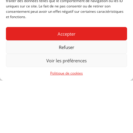
traiter des données telles que le comportement de navigation ou les ID
qui devra s’appliquer ensuite sur un cylindre (boîte de
uniques sur ce site. Le fait de ne pas consentir ou de retirer son
conserve, support 3D).
consentement peut avoir un effet négatif sur certaines caractéristiques
et fonctions.
Cours:
Packaging
Enseignant:
Sacha Itin
Accepter
SECTION:
POLYDESIGN 3D
Refuser
DEGRÉS:
01
Voir les préférences
ANNÉE:
2020
Politique de cookies
CENTRE DE FORMATION
PROFESSIONNELLE
ARTS
RUE NECKER 2
1201 GENÈVE
T +41 22 388 50 00