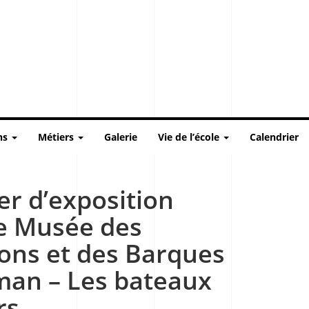
ns
Métiers
Galerie
Vie de l’école
Calendrier
er d’exposition
le Musée des
ions et des Barques
man – Les bateaux
rs