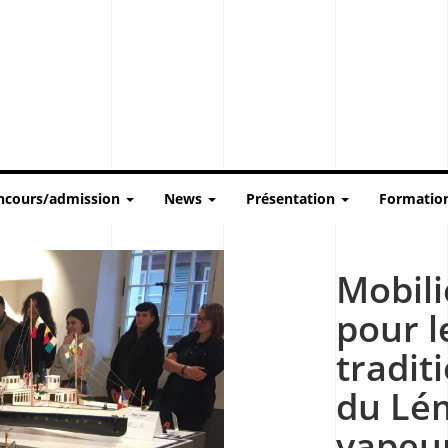
ncours/admission
News
Présentation
Formatio
Mobili
pour 
tradit
du Lé
vapeu