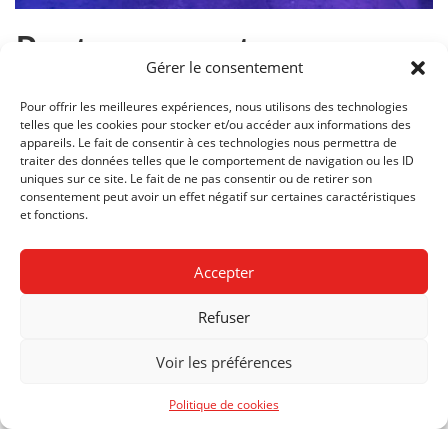
Portes ouvertes
Gérer le consentement
novembre 2023
Pour offrir les meilleures expériences, nous utilisons des technologies
telles que les cookies pour stocker et/ou accéder aux informations des
appareils. Le fait de consentir à ces technologies nous permettra de
traiter des données telles que le comportement de navigation ou les ID
uniques sur ce site. Le fait de ne pas consentir ou de retirer son
consentement peut avoir un effet négatif sur certaines caractéristiques
et fonctions.
ANNÉE:
2023
Accepter
Refuser
CENTRE DE FORMATION
Voir les préférences
PROFESSIONNELLE
ARTS
RUE NECKER 2
Politique de cookies
1201 GENÈVE
T +41 22 388 50 00