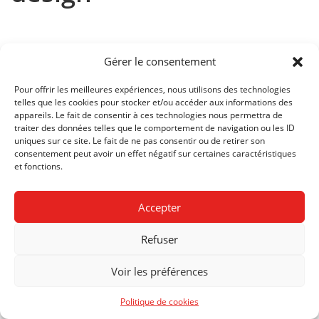
Gérer le consentement
Le séminaire de travail théorique et pratique vise à :
Pour offrir les meilleures expériences, nous utilisons des technologies
telles que les cookies pour stocker et/ou accéder aux informations des
– transmettre les connaissances de base de la communication
appareils. Le fait de consentir à ces technologies nous permettra de
visuelle, en particulier dans le domaine du graphisme
traiter des données telles que le comportement de navigation ou les ID
uniques sur ce site. Le fait de ne pas consentir ou de retirer son
– développer le potentiel créatif
consentement peut avoir un effet négatif sur certaines caractéristiques
– amener les élèves à analyser une problématique de
et fonctions.
communication et la synthétiser graphiquement
– fournir les outils métier nécessaires pour acquérir une
Accepter
indépendance dans le processus de travail
– préparer les élèves au concours d’admission de la HEAD –
Refuser
Genève ou de toute autre Haute école spécialisée dans le
domaine de la communication visuelle
Voir les préférences
Pour plus de détails, voir
plan d’études
.
Politique de cookies