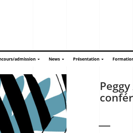
ncours/admission
News
Présentation
Formatio
Peggy
confér