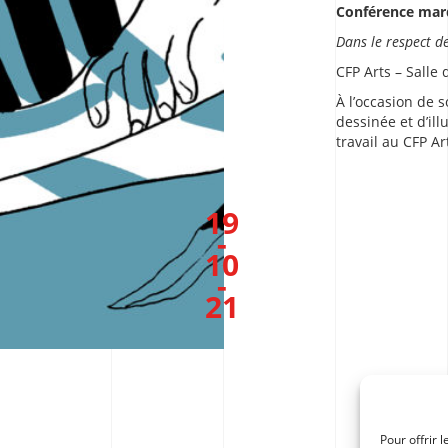
Conférence mard
Dans le respect d
CFP Arts – Salle
À l’occasion de 
dessinée et d’il
travail au CFP Ar
19
-
10
-
21
Pour offrir 