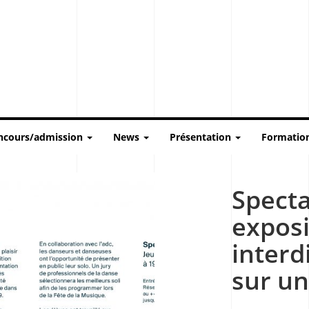
ncours/admission
News
Présentation
Formatio
Specta
exposi
interd
sur un