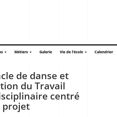
ns
Métiers
Galerie
Vie de l’école
Calendrier
cle de danse et
tion du Travail
isciplinaire centré
 projet