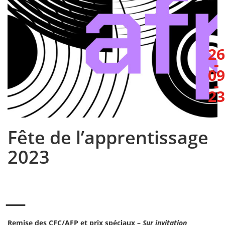
26
-
09
-
23
Fête de l’apprentissage
2023
Remise des CFC/AFP et prix spéciaux –
Sur invitation