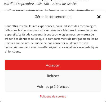
Mardi 26 septembre – dès 18h – Arena de Genève
L’Office pour l’orientation, la formation professionnelle et
continue (OFPC) a le plaisir de vous inviter à la cérémonie de
Gérer le consentement
remise des certificats fédéraux de capacité (CFC) et des
attestations fédérales de formation professionnelle (AFP).
Pour offrir les meilleures expériences, nous utilisons des technologies
telles que les cookies pour stocker et/ou accéder aux informations des
Le pôle
Technique
est mis à l’honneur cette année, avec la
appareils. Le fait de consentir à ces technologies nous permettra de
participation des Centres de formation professionnelle
traiter des données telles que le comportement de navigation ou les ID
genevois.
uniques sur ce site. Le fait de ne pas consentir ou de retirer son
consentement peut avoir un effet négatif sur certaines caractéristiques
Au programme : Artistes déambulants, fanfare latino,
et fonctions.
spectacles, selfiematon, mosaïque photo participative et
apéritif dînatoire ! Avec la participation des humoristes
genevois Cinzia Cattaneo et Thibaud Agoston.
Accepter
Arena Genève
Route des Batailleux 3
Refuser
1218 Le Grand-Saconnex
Voir les préférences
Galerie photo
© Graphisme : Lix Granier et Thaïssa Pot (GR)
Politique de cookies
Journée sportive 2023
Matthieu Blanchin en