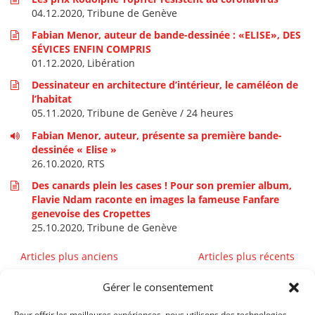
04.12.2020, Tribune de Genève
Fabian Menor, auteur de bande-dessinée : «ELISE», DES
SÉVICES ENFIN COMPRIS
01.12.2020, Libération
Dessinateur en architecture d’intérieur, le caméléon de
l’habitat
05.11.2020, Tribune de Genève / 24 heures
Fabian Menor, auteur, présente sa première bande-
dessinée « Elise »
26.10.2020, RTS
Des canards plein les cases ! Pour son premier album,
Flavie Ndam raconte en images la fameuse Fanfare
genevoise des Cropettes
25.10.2020, Tribune de Genève
Navigation
Articles plus anciens
Articles plus récents
des
Gérer le consentement
Pour offrir les meilleures expériences, nous utilisons des technologies